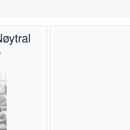
øytral
)