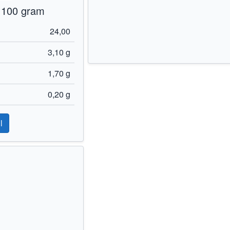
 100 gram
24,00
3,10 g
1,70 g
0,20 g
l