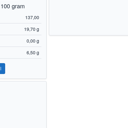
 100 gram
137,00
19,70 g
0,00 g
6,50 g
l