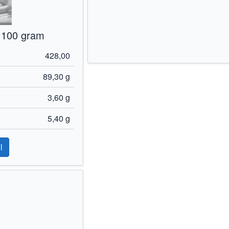
 100 gram
428,00
89,30 g
3,60 g
5,40 g
l