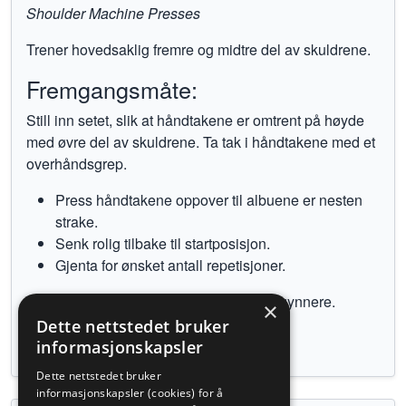
Shoulder Machine Presses
Trener hovedsaklig fremre og midtre del av skuldrene.
Fremgangsmåte:
Still inn setet, slik at håndtakene er omtrent på høyde
med øvre del av skuldrene. Ta tak i håndtakene med et
overhåndsgrep.
Press håndtakene oppover til albuene er nesten
strake.
Senk rolig tilbake til startposisjon.
Gjenta for ønsket antall repetisjoner.
Denne øvelsen egner seg godt for nybegynnere.
×
Dette nettstedet bruker
Tilbake til øvelser
informasjonskapsler
Dette nettstedet bruker
informasjonskapsler (cookies) for å