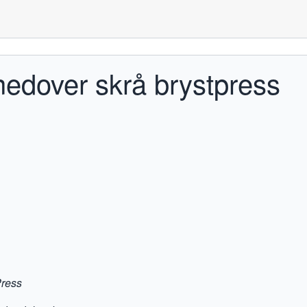
nedover skrå brystpress
Press