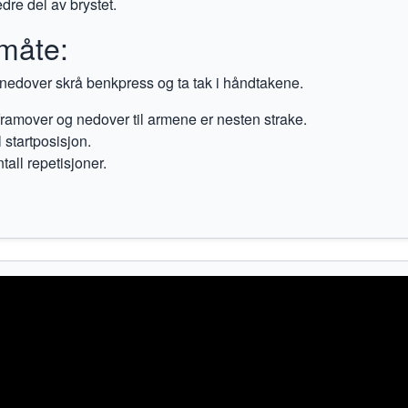
dre del av brystet.
måte:
r nedover skrå benkpress og ta tak i håndtakene.
ramover og nedover til armene er nesten strake.
l startposisjon.
tall repetisjoner.