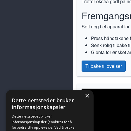
Treffer ekstra godt på ne
Fremgangs
Sett deg i et apparat fo
Press håndtakene f
Senk rolig tilbake ti
Gjenta for ønsket an
Tilbake til øvelser
×
Dette nettstedet bruker
informasjonskapsler
Dette nettstedet bruker
informasjonskapsler (cookies) for å
forbedre din opplevelse. Ved å bruke