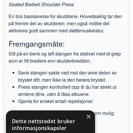
Seated Barbell Shoulder Press
En bra basisøvelse for skuldrene. Hovedsaklig tar den
på fremre del av skulderen, men også midtre del
aktiveres godt sammen med støttemuskelatur.
Fremgangsmåte:
Sitt på en benk og løft stangen fra stativet med et grep
som er litt bredere enn skulderbredden.
Senk stangen sakte ned mot den øvre delen av
brystet ditt, men ikke la den berøre brystet.
Press stangen kontrollert opp til du har strekt ut
armene dine, uten å låse albuene.
Gjenta for ønsket antall repetisjoner.
La stangen passere så nær ansiktet ditt som mulig.
×
Dette nettstedet bruker
Tilbake til øvelser
informasjonskapsler