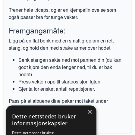
Trener hele triceps, og er en kjempefin øvelse som
også passer bra for tunge vekter.
Fremgangsmåte:
Ligg på en flat benk med en smalt grep om en rett
stang, og hold den med strake armer over hodet.
Senk stangen sakte ned mot pannen din (du kan
godt kjøre den enda lenger ned, til du er bak
hodet).
Press vekten opp til startposisjon igjen.
Gjenta for ønsket antall repetisjoner.
Pass på at albuene dine peker mot taket under
øvelsen, og ikke ut til sidene.
×
Dette nettstedet bruker
Tilbake til øvelser
informasjonskapsler
Dette nettstedet bruker