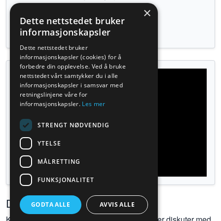
hele bevegelsen kontrollert.
×
Dette nettstedet bruker
Tilbake til øvelser
informasjonskapsler
Dette nettstedet bruker
informasjonskapsler (cookies) for å
forbedre din opplevelse. Ved å bruke
nettstedet vårt samtykker du i alle
informasjonskapsler i samsvar med
retningslinjene våre for
informasjonskapsler.
Les mer
STRENGT NØDVENDIG
YTELSE
MÅLRETTING
FUNKSJONALITET
Diskusjoner
GODTA ALLE
AVVIS ALLE
Kom gjerne med kommentarer, spørsmål eller diskuter med