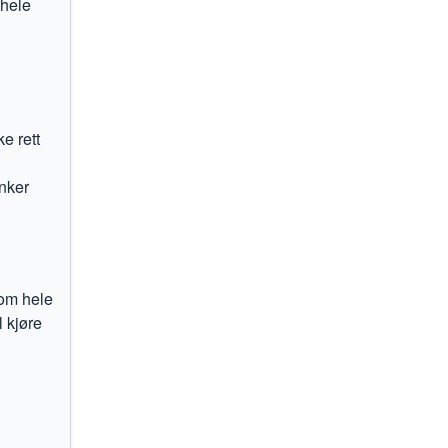
 hele
e rett
enker
nom hele
 kjøre