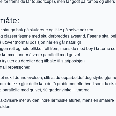
e for fremside lår (quadriceps), men tar godt på rompe og ellers
måte:
r stanga bak på skuldrene og ikke på selve nakken
ke og plasser føttene med skulderbreddes avstand. Føttene skal pek
krå utover (normal posisjon når en går naturlig)
gen rett og hold blikket rett frem, mens du med bøy i knærne s
er kommet under å være parallellt med gulvet
rykker du deretter deg tilbake til startposisjon
tall repetisjoner.
dypt nok i denne øvelsen, slik at du opparbeider deg styrke gjen
 du ikke gjør dette kan du få problemer etterhvert som du skal
 parallelle med gulvet, 90 grader vinkel i knærne.
il aktivisere mer av den indre lårmuskelaturen, mens en smalere
utsiden.