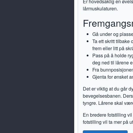
Er hovedsaklig en øvels
lårmuskulaturen.
Fremgangs
Gå under og plasse
Ta ett skritt tilba
frem eller litt på s
Pass på å holde ryg
deg ned til lårene 
Fra bunnposisjonen t
Gjenta for ønsket an
Det er viktig at du går 
bevegelsesbanen. Dersom
tyngre. Lårene skal være
En bredere fotstilling v
fotstilling vil ta mer på 