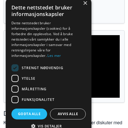
×
Dette nettstedet bruker
Tilbake til øvelser
informasjonskapsler
Dette nettstedet bruker
informasjonskapsler (cookies) for å
forbedre din opplevelse. Ved å bruke
nettstedet vårt samtykker du i alle
informasjonskapsler i samsvar med
retningslinjene våre for
informasjonskapsler.
Les mer
STRENGT NØDVENDIG
YTELSE
MÅLRETTING
FUNKSJONALITET
Diskusjoner
GODTA ALLE
AVVIS ALLE
Kom gjerne med kommentarer, spørsmål eller diskuter med
VIS DETALJER