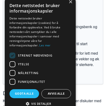
×
Dette nettstedet bruker
informasjonskapsler
[
dumbell crunches
]
Dette nettstedet bruker
informasjonskapsler (cookies) for å
Ligg på gulvet med bena over en treningsbenk og
forbedre din opplevelse. Ved å bruke
en manual i hver hånd.
nettstedet vårt samtykker du i alle
informasjonskapsler i samsvar med
Rull opp overkroppen
retningslinjene våre for
Hold i et lite øyeblikk og senk tilbake til start
informasjonskapsler.
Les mer
Dette er en fin øvelse når du føler at det blir for lett med
STRENGT NØDVENDIG
vanlige crunches. Begynn med veldig lette vekter og øk
deretter belastningen etterhvert som du blir sterkere.
YTELSE
MÅLRETTING
Tilbake til øvelser
FUNKSJONALITET
Diskusjoner
GODTA ALLE
AVVIS ALLE
Kom gjerne med kommentarer, spørsmål eller diskuter med
VIS DETALJER