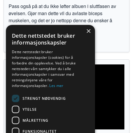
Pass også på at du ikke løfter albuen i sluttfasen av
øvelsen. Gjør man dette vil du avlaste biceps
muskelen, og det er jo nettopp denne du ønsker å
trene.
×
Dette nettstedet bruker
Tilbake til øvelser
informasjonskapsler
Dette nettstedet bruker
informasjonskapsler (cookies) for å
forbedre din opplevelse. Ved å bruke
nettstedet vårt samtykker du i alle
informasjonskapsler i samsvar med
retningslinjene våre for
informasjonskapsler.
Les mer
STRENGT NØDVENDIG
YTELSE
MÅLRETTING
FUNKSJONALITET