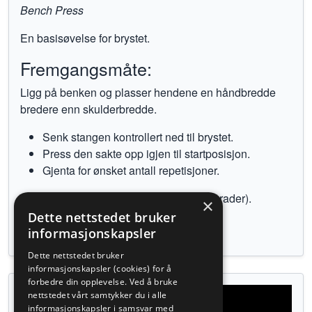
Bench Press
En basisøvelse for brystet.
Fremgangsmåte:
Ligg på benken og plasser hendene en håndbredde
bredere enn skulderbredde.
Senk stangen kontrollert ned til brystet.
Press den sakte opp igjen til startposisjon.
Gjenta for ønsket antall repetisjoner.
Albuene skal gå rett ut ifra kroppen (90 grader).
×
Dette nettstedet bruker
Tilbake til øvelser
informasjonskapsler
Dette nettstedet bruker
informasjonskapsler (cookies) for å
forbedre din opplevelse. Ved å bruke
nettstedet vårt samtykker du i alle
informasjonskapsler i samsvar med