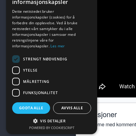
informasjonskapsler
Dette nettstedet bruker
informasjonskapsler (cookies) for å
forbedre din opplevelse. Ved å bruke
nettstedet vårt samtykker du i alle
informasjonskapsler i samsvar med
retningslinjene våre for
informasjonskapsler.
Les mer
STRENGT NØDVENDIG
YTELSE
MÅLRETTING
FUNKSJONALITET
GODTA ALLE
AVVIS ALLE
Diskusjoner
VIS DETALJER
Kom gjerne med kommentar
POWERED BY COOKIESCRIPT