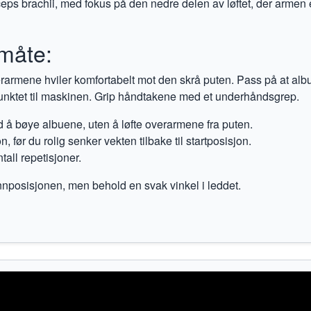
eps brachii, med fokus på den nedre delen av løftet, der armen 
måte:
 overarmene hviler komfortabelt mot den skrå puten. Pass på at al
unktet til maskinen. Grip håndtakene med et underhåndsgrep.
 å bøye albuene, uten å løfte overarmene fra puten.
on, før du rolig senker vekten tilbake til startposisjon.
tall repetisjoner.
unnposisjonen, men behold en svak vinkel i leddet.