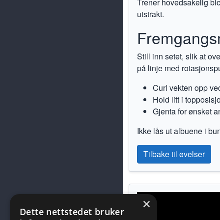
Trener hovedsakelig bic
utstrakt.
Fremgangs
Still inn setet, slik at
på linje med rotasjonsp
Curl vekten opp ved
Hold litt i topposisj
Gjenta for ønsket an
Ikke lås ut albuene i b
Tilbake til øvelser
×
Dette nettstedet bruker