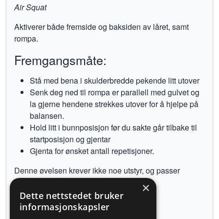
Air Squat
Aktiverer både fremside og baksiden av låret, samt
rompa.
Fremgangsmåte:
Stå med bena i skulderbredde pekende litt utover
Senk deg ned til rompa er parallell med gulvet og
la gjerne hendene strekkes utover for å hjelpe på
balansen.
Hold litt i bunnposisjon før du sakte går tilbake til
startposisjon og gjentar
Gjenta for ønsket antall repetisjoner.
Denne øvelsen krever ikke noe utstyr, og passer
perfekt for hjemmetrening.
×
Dette nettstedet bruker
Tilbake til øvelser
informasjonskapsler