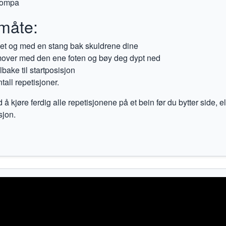
 rompa
måte:
t og med en stang bak skuldrene dine
fremover med den ene foten og bøy deg dypt ned
bake til startposisjon
tall repetisjoner.
 kjøre ferdig alle repetisjonene på et bein før du bytter side, el
sjon.