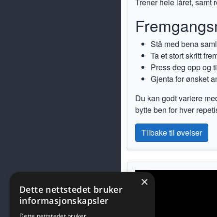
Trener hele låret, samt
Fremgangs
Stå med bena samle
Ta et stort skritt 
Press deg opp og til
Gjenta for ønsket an
Du kan godt variere med å
bytte ben for hver repeti
Tilbake til øvelser
×
Dette nettstedet bruker
informasjonskapsler
Dette nettstedet bruker