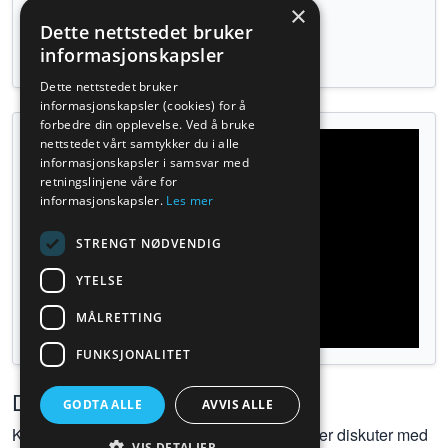
andre muskler.
×
Dette nettstedet bruker
Tilbake til øvelser
informasjonskapsler
Dette nettstedet bruker
informasjonskapsler (cookies) for å
forbedre din opplevelse. Ved å bruke
nettstedet vårt samtykker du i alle
informasjonskapsler i samsvar med
retningslinjene våre for
informasjonskapsler.
Les mer
STRENGT NØDVENDIG
YTELSE
MÅLRETTING
FUNKSJONALITET
Diskusjoner
GODTA ALLE
AVVIS ALLE
Kom gjerne med kommentarer, spørsmål eller diskuter med
VIS DETALJER